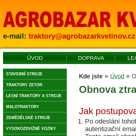
e-mail:
traktory@agrobazarkvetinov.cz
ÚVOD
DOPRAVA
LE
STAVEBNÍ STROJE
»
»
Kde jste
Úvod
O
TRAKTORY ZETOR
Obnova ztr
LESNÍ TRAKTORY A STROJE
MALOTRAKTORY
Jak postupova
ZEMĚDĚLSKÉ STROJE
Po odeslání tohot
autentizační emai
VYSOKOZDVIŽNÉ VOZÍKY