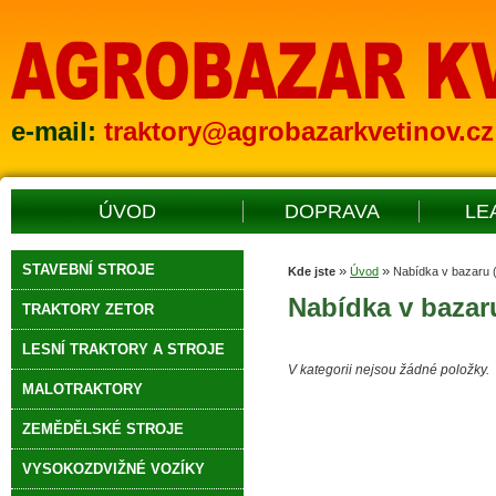
e-mail:
traktory@agrobazarkvetinov.cz
ÚVOD
DOPRAVA
LE
STAVEBNÍ STROJE
»
»
Kde jste
Úvod
Nabídka v bazaru (
Nabídka v bazaru
TRAKTORY ZETOR
LESNÍ TRAKTORY A STROJE
V kategorii nejsou žádné položky.
MALOTRAKTORY
ZEMĚDĚLSKÉ STROJE
VYSOKOZDVIŽNÉ VOZÍKY