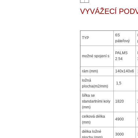
VYVÁŽECÍ POD
6S
TYP
páteřový
PALMS
možné spojení s
2.54
rám (mm)
140x140x6
ložná
1,5
plocha(m2/mm)
šířka se
standartními koly
1820
(mm)
celková délka
4900
(mm)
délka ložné
3000
plochy (mm)