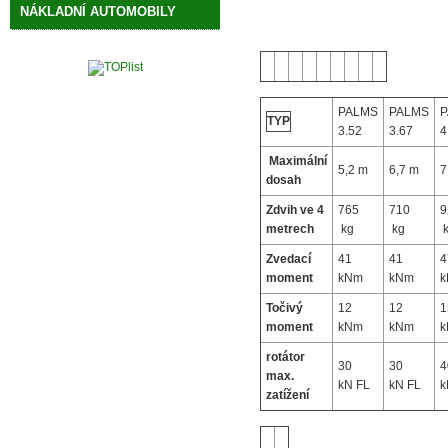
NÁKLADNÍ AUTOMOBILY
PALMS
PALMS
P
TYP
3.52
3.67
4
Maximální
5,2 m
6,7 m
7
dosah
Zdvih ve 4
765
710
9
metrech
kg
kg
k
Zvedací
41
41
4
moment
kNm
kNm
Točivý
12
12
1
moment
kNm
kNm
rotátor
30
30
max.
kN FL
kN FL
k
zatížení