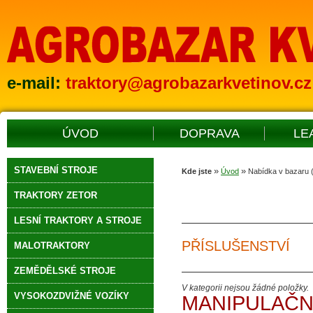
e-mail:
traktory@agrobazarkvetinov.cz
ÚVOD
DOPRAVA
LE
STAVEBNÍ STROJE
»
»
Kde jste
Úvod
Nabídka v bazaru (
TRAKTORY ZETOR
LESNÍ TRAKTORY A STROJE
PŘÍSLUŠENSTVÍ
MALOTRAKTORY
ZEMĚDĚLSKÉ STROJE
V kategorii nejsou žádné položky.
VYSOKOZDVIŽNÉ VOZÍKY
MANIPULAČN